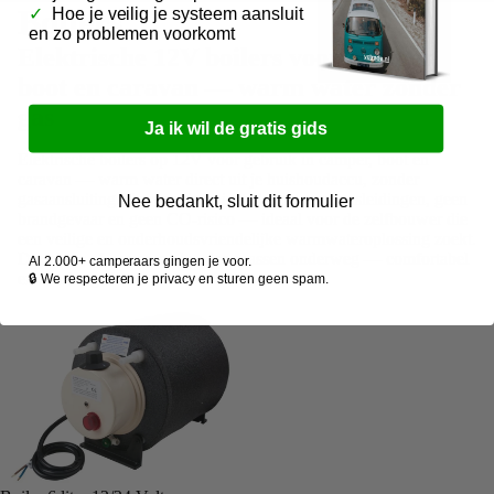
Boilers
✓
Hoe je veilig je systeem aansluit
en zo problemen voorkomt
Elektrische 12V boilers voor camper,
boot en caravan — warm water zonder
gas
Ja ik wil de gratis gids
Elektrische boilers op 12V voor gebruik in camper, boot en
caravan — warm water direct uit je huishoudaccu, zonder
gasaansluiting. Eenvoudig te installeren, geen gasleidingen, geen
Nee bedankt, sluit dit formulier
brandgevaar en geen CO-risico — ideaal voor de zelfbouwer die
een veilige en onderhoudsvriendelijke warmwateroplossing zoekt.
Douchen, afwassen en handen wassen onderweg — comfortabel
Al 2.000+ camperaars gingen je voor.
en zonder gedoe.
🔒 We respecteren je privacy en sturen geen spam.