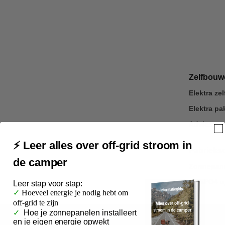
Zelfbou
Elektra z
Elektra p
Advies op
⚡ Leer alles over off-grid stroom in
Fabrieks
de camper
Zonnepane
LiFePO4 u
Leer
stap voor stap:
✓
Hoeveel energie je nodig hebt om
off-grid te zijn
✓
Hoe je zonnepanelen installeert
Veilig betalen
via je eigen bank
en je eigen energie opwekt