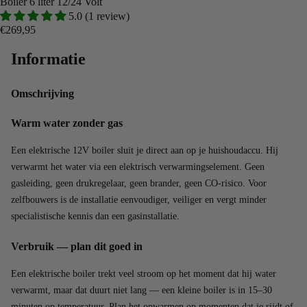
Boiler 6 liter 12/24 Volt
5.0 (1 review)
€269,95
Informatie
Omschrijving
Warm water zonder gas
Een elektrische 12V boiler sluit je direct aan op je huishoudaccu. Hij
verwarmt het water via een elektrisch verwarmingselement. Geen
gasleiding, geen drukregelaar, geen brander, geen CO-risico. Voor
zelfbouwers is de installatie eenvoudiger, veiliger en vergt minder
specialistische kennis dan een gasinstallatie.
Verbruik — plan dit goed in
Een elektrische boiler trekt veel stroom op het moment dat hij water
verwarmt, maar dat duurt niet lang — een kleine boiler is in 15–30
minuten op temperatuur. Plan het opwarmen op momenten dat je rijdt of