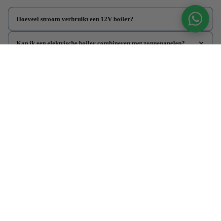
Hoeveel stroom verbruikt een 12V boiler?
Kan ik een elektrische boiler combineren met zonnepanelen?
Is een elektrische boiler veiliger dan een gasboiler in een
camper?
Welke inhoud heb ik nodig?
Informatie
Klantenservice
Contactgegegevens
Adres
De Driest 22
3861 RT Nijkerk
Telefoon