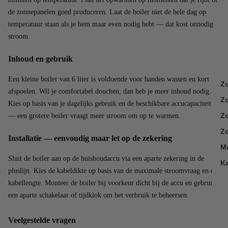
de zonnepanelen goed produceren. Laat de boiler niet de hele dag op
temperatuur staan als je hem maar even nodig hebt — dat kost onnodig
stroom.
Inhoud en gebruik
Een kleine boiler van 6 liter is voldoende voor handen wassen en kort
Z
afspoelen. Wil je comfortabel douchen, dan heb je meer inhoud nodig.
Z
Kies op basis van je dagelijks gebruik en de beschikbare accucapaciteit
Zo
— een grotere boiler vraagt meer stroom om op te warmen.
Zo
Installatie — eenvoudig maar let op de zekering
M
Sluit de boiler aan op de huishoudaccu via een aparte zekering in de
K
pluslijn. Kies de kabeldikte op basis van de maximale stroomvraag en de
kabellengte. Monteer de boiler bij voorkeur dicht bij de accu en gebruik
een aparte schakelaar of tijdklok om het verbruik te beheersen.
Veelgestelde vragen