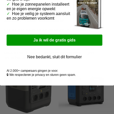
Portable power stations
✓
Hoe je zonnepanelen installeert
en je eigen energie opwekt
Portable power stations — stroom mee
✓
Hoe je veilig je systeem aansluit
en zo problemen voorkomt
zonder vaste installatie
Een portable power station combineert accu, omvormer,
laadregelaar en alle aansluitingen in één draagbaar apparaat —
klaar voor gebruik zonder installatie. Ideaal voor wie een
Ja ik wil de gratis gids
eenvoudige, verplaatsbare stroomoplossing wil — voor
kamperen, festivals, werken op locatie of als back-up bij
stroomuitval. Inpakken, neerzetten en gebruiken — geen
Nee bedankt, sluit dit formulier
bedrading, geen montage, geen gedoe.
Al 2.000+ camperaars gingen je voor.
🔒 We respecteren je privacy en sturen geen spam.