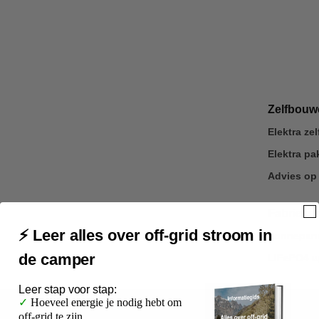
Zelfbou
Elektra z
Elektra p
Advies op
Fabrieks
⚡ Leer alles over off-grid stroom in
Zonnepane
de camper
LiFePO4 u
Leer
stap voor stap:
Veilig betalen
via je eigen bank
✓
Hoeveel energie je nodig hebt om
off-grid te zijn