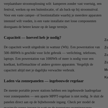
verplaatsbare stroomoplossing wilt: kamperen zonder vast voertuig, een
festival, werken op een buitenlocatie, of als back-up bij stroomuitval.
Voor een vaste camper- of bootinstallatie waarbij je meerdere apparaten
intensief wilt voeden, is een vaste installatie met losse componenten
doorgaans de betere keuze op de lange termijn.
Capaciteit — hoeveel heb je nodig?
Z
De capaciteit wordt uitgedrukt in wattuur (Wh). Een powerstation van
Z
500–800Wh is geschikt voor licht gebruik — verlichting, telefoons,
Zo
laptops. Een powerstation van 1000Wh of meer is nodig voor een
Zo
koelkast, koffiemachine of andere grotere apparaten. Vergelijk de
M
capaciteit altijd met je dagelijks verwachte verbruik.
K
Laden via zonnepanelen — ingebouwde regelaar
De meeste portable power stations hebben een ingebouwde laadregelaar
voor zonnepanelen — een aparte MPPT-regelaar is niet nodig. Je sluit de
panelen direct aan op de bijbehorende ingang. Check per model de
maximale zonne-ingang in watt en de toegestane spanningsrange.