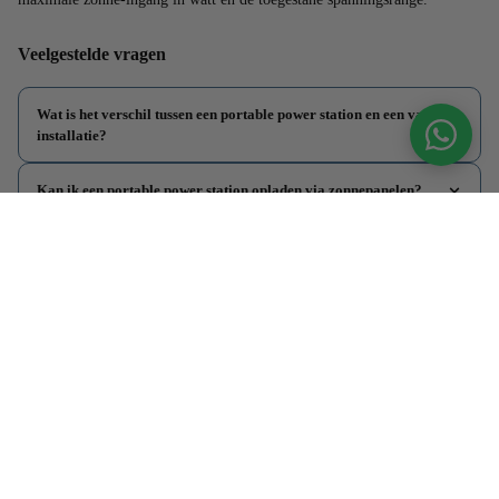
Veelgestelde vragen
Wat is het verschil tussen een portable power station en een vaste
installatie?
Kan ik een portable power station opladen via zonnepanelen?
Hoelang gaat een portable power station mee op één lading?
Kan ik alle 230V apparaten aansluiten op een portable power
station?
Informatie
Klantenservice
Contactgegegevens
Adres