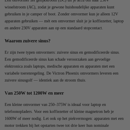
Een omvormer zet gelijkstroom (DC) uit je accu om naar 230V
wisselstroom (AC), zodat je gewone huishoudelijke apparaten kunt
gebruiken in je camper of boot. Zonder omvormer kun je alleen 12V
apparaten gebruiken — mét een omvormer sluit je je koffiezetter, laptop
en andere 230V apparaten aan op een standaard stopcontact.
Waarom zuivere sinus?
Er zijn twee typen omvormers: zuivere sinus en gemodificeerde sinus.
Een gemodificeerde sinus kan schade veroorzaken aan gevoelige
elektronica zoals laptops, medische apparaten en apparaten met een
variabele toerenregeling. De Victron Phoenix omvormers leveren een
zuivere sinusgolf — identiek aan de stroom thuis.
Van 250W tot 1200W en meer
Een kleine omvormer van 250–375W is ideaal voor laptop en
telefoonopladers. Voor een koffiezetter of kleine magnetron heb je
1600W of meer nodig. Let ook op het piekvermogen: apparaten met een
motor trekken bij het opstarten twee tot drie keer hun nominale