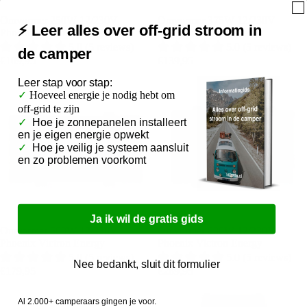
Omvormer 250W 12/230V
Omvormer 375W 12/230V
⚡ Leer alles over off-grid stroom in
Phoenix Victron Energy
Phoenix Victron Energy
5.0 (5 reviews)
5.0 (5 reviews)
de camper
€109,95
€139,95
Leer
stap voor stap:
✓
Hoeveel energie je nodig hebt om
off-grid te zijn
✓
Hoe je zonnepanelen installeert
en je eigen energie opwekt
✓
Hoe je veilig je systeem aansluit
en zo problemen voorkomt
Ja ik wil de gratis gids
Omvormer 500W 12/230V
Omvormer 800W 12/230V
Phoenix Victron Energy
Phoenix Victron Energy
5.0 (5 reviews)
5.0 (5 reviews)
Nee bedankt, sluit dit formulier
€179,95
€289,95
Al 2.000+ camperaars gingen je voor.