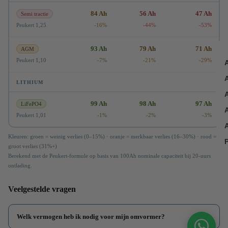
84 Ah
56 Ah
47 Ah
Semi tractie
Peukert 1,25
-16%
-44%
-53%
93 Ah
79 Ah
71 Ah
AGM
Peukert 1,10
-7%
-21%
-29%
LITHIUM
99 Ah
98 Ah
97 Ah
LiFePO4
Peukert 1,01
-1%
-2%
-3%
Kleuren: groen = weinig verlies (0–15%) · oranje = merkbaar verlies (16–30%) · rood =
P
groot verlies (31%+)
Berekend met de Peukert-formule op basis van 100Ah nominale capaciteit bij 20-uurs
ontlading.
Veelgestelde vragen
Welk vermogen heb ik nodig voor mijn omvormer?