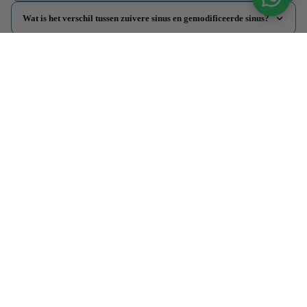
Wat is het verschil tussen zuivere sinus en gemodificeerde sinus?
Hoeveel trekt een omvormer uit mijn accu — en kan mijn accu
dat aan?
Kan ik een omvormer combineren met zonnepanelen en een
laadregelaar?
Informatie
Klantenservice
Contactgegegevens
Adres
De Driest 22
3861 RT Nijkerk
Telefoon
+31 (0) 6 21 89 29 51