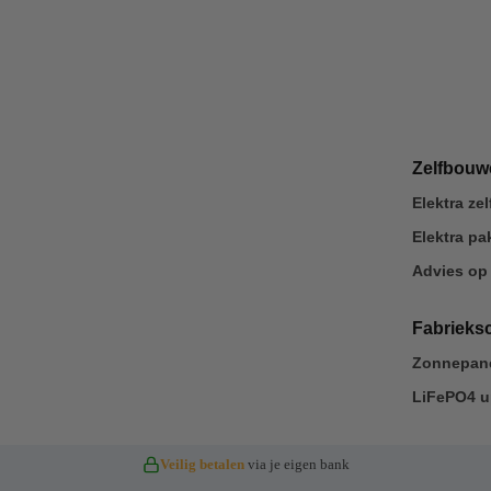
Zelfbou
Elektra z
Elektra p
Advies op
Fabrieks
Zonnepane
LiFePO4 u
Veilig betalen
via je eigen bank