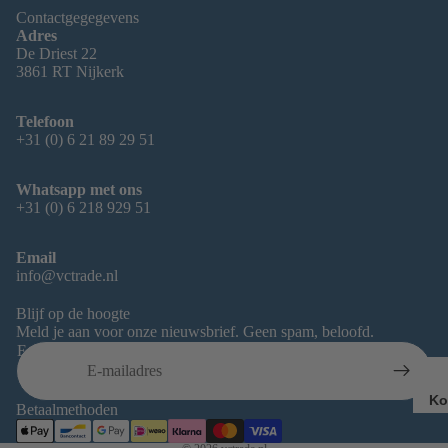
Contactgegegevens
Adres
De Driest 22
3861 RT Nijkerk
Telefoon
+31 (0) 6 21 89 29 51
Whatsapp met ons
+31 (0) 6 218 929 51
Email
info@vctrade.nl
Blijf op de hoogte
Terugbetalingsbeleid
Meld je aan voor onze nieuwsbrief. Geen spam, beloofd.
Privacybeleid
E-mail
Algemene voorwaarden
Wettelijke kennisgeving
Ko
Betaalmethoden
Contactgegevens
Ai