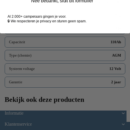
Nee bedankt, sluit dit formulier
Afmetingen
330x171x220mm
Gewicht
32Kg
Al 2.000+ camperaars gingen je voor.
🔒 We respecteren je privacy en sturen geen spam.
Aansluiting
M8
P
Capaciteit
110Ah
Type (chemie)
AGM
Systeem voltage
12 Volt
Garantie
2 jaar
Bekijk ook deze producten
Informatie
Klantenservice