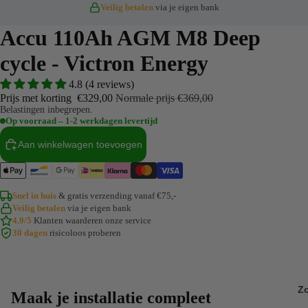
Veilig betalen
via je eigen bank
Elektra z
Elektra p
Accu 110Ah AGM M8 Deep
Advies op
cycle - Victron Energy
4.8 (4 reviews)
Fabrieks
Prijs met korting
€329,00
Normale prijs
€369,00
Zonnepane
Belastingen inbegrepen.
Op voorraad – 1-2 werkdagen levertijd
LiFePO4 u
Aan winkelwagen toevoegen
Snel in huis
& gratis verzending vanaf €75,-
Veilig betalen
via je eigen bank
4.9/5
Klanten waarderen onze service
30 dagen
risicoloos proberen
Z
Maak je installatie compleet