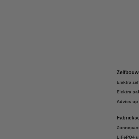
Zelfbou
Elektra z
Elektra p
Advies op
Fabrieks
Zonnepane
LiFePO4 u