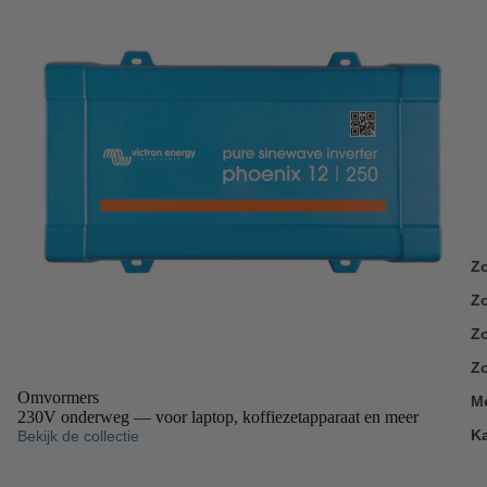
Z
Z
Zo
Zo
Omvormers
M
230V onderweg — voor laptop, koffiezetapparaat en meer
K
Bekijk de collectie
AGM & Lithium