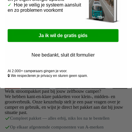
✓
Hoe je veilig je systeem aansluit
en zo problemen voorkomt
Ja ik wil de gratis gids
Nee bedankt, sluit dit formulier
Al 2.000+ camperaars gingen je voor.
🔒 We respecteren je privacy en sturen geen spam.
Welk stroompakket past bij jouw zelfbouw camper?
We hebben kant-en-klare pakketten voor klein-, midden- en
grootverbruik. Onze keuzehulp stelt je een paar vragen over je
camper en gebruik, en wijst je direct het pakket aan dat bij jouw
situatie past.
Compleet pakket — alles erbij, niks los na te bestellen
Op elkaar afgestemde componenten van A-merken