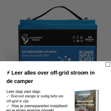
⚡ Leer alles over off-grid stroom in
de camper
Leer
stap voor stap:
✓
Hoeveel energie je nodig hebt om
AGM & Lithium
off-grid te zijn
Lithium en AGM. Hoog vermogen
✓
Hoe je zonnepanelen installeert
Bekijk de collectie
en je eigen energie opwekt