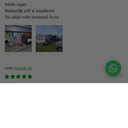
Werkt super
Makkelijk zelf te installeren
Nu altijd volle huishoud Accu
vctrade.nl
09/07/25
Peter Heijnen
Perfecte service
Twee keer interesse getoond en contact gezocht via whatsapp.
Beide keren snel en goed advies. Aanrader als je best handig bent,
maar net niet genoeg kennis hebt.