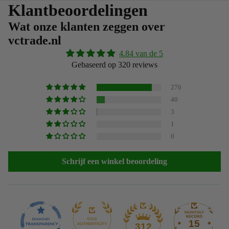
Klantbeoordelingen
Wat onze klanten zeggen over
vctrade.nl
4.84 van de 5
Gebaseerd op 320 reviews
276
40
3
1
0
Schrijf een winkel beoordeling
15
312