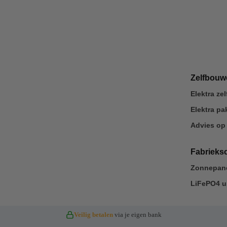
Zelfbou
Elektra z
Elektra p
Advies op
Fabrieks
Zonnepane
LiFePO4 u
Veilig betalen
via je eigen bank