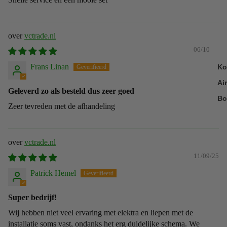
vctrade.nl
06/10/25
Frans Linan
Ko
Ai
Geleverd zo als besteld dus zeer goed
Bo
Zeer tevreden met de afhandeling
vctrade.nl
11/09/25
Patrick Hemel
Super bedrijf!
Wij hebben niet veel ervaring met elektra en liepen met de
installatie soms vast, ondanks het erg duidelijke schema. We