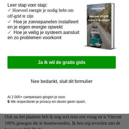
alles goed opgestuurd en daarna gemakkelijk om
Leer
stap voor stap:
✓
Hoeveel energie je nodig hebt om
alles goed opgestuurd en daarna gemakkelijk om alles te
off-grid te zijn
installeren
✓
Hoe je zonnepanelen installeert
en je eigen energie opwekt
✓
Hoe je veilig je systeem aansluit
en zo problemen voorkomt
vctrade.nl
30/05/26
Peter
Ja ik wil de gratis gids
Van dromerige wens naar, ontzorgd, volledig offgrid
Ik had een dromerige wens wat ik graag aan stroomvoorziening
Nee bedankt, sluit dit formulier
in de camper wilde. Na een kort app contact kon ik langs komen
om het te bespreken. Ik heb niet de technische kennis om mijn
Al 2.000+ camperaars gingen je voor.
wensen te realiseren, maar dat hele gedeelte heeft Vincent mij
🔒 We respecteren je privacy en sturen geen spam.
volledig uit handen genomen. Uiteindelijk heeft Vincent op
vakkundige wijze alles ingebouwd en kan ik volledig offgrid.
Ook na het plaatsen heb ik nog wel eens een vraag en is Vincent
100% genegen die te beantwoorden. Ik ben erg tevreden met de