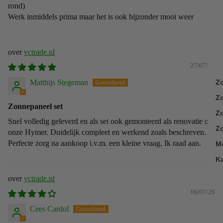
rond)
Werk inmiddels prima maar het is ook bijzonder mooi weer
vctrade.nl
27/07/26
Matthijs Stegeman
Z
Z
Zonnepaneel set
Zo
Snel volledig geleverd en als set ook gemonteerd als renovatie op
Zo
onze Hymer. Duidelijk compleet en werkend zoals beschreven.
Perfecte zorg na aankoop i.v.m. een kleine vraag. Ik raad aan.
M
K
vctrade.nl
16/07/26
Cees Cardol