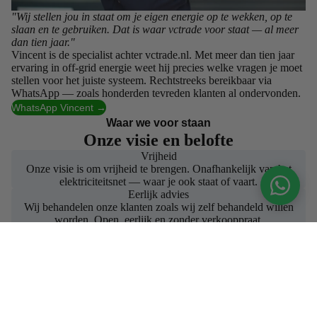
"Wij stellen jou in staat om je eigen energie op te wekken, op te
slaan en te gebruiken. Dat is waar vctrade voor staat — al meer
dan tien jaar."
Vincent is de specialist achter vctrade.nl. Met meer dan tien jaar
ervaring in off-grid energie weet hij precies welke vragen je moet
stellen voor het juiste systeem. Rechtstreeks bereikbaar via
WhatsApp — zoals honderden tevreden klanten al ondervonden.
WhatsApp Vincent →
Waar we voor staan
Onze visie en belofte
Vrijheid
Onze visie is om vrijheid te brengen. Onafhankelijk van het
elektriciteitsnet — waar je ook staat of vaart.
Eerlijk advies
Wij behandelen onze klanten zoals wij zelf behandeld willen
worden. Open, eerlijk en zonder verkooppraat.
Schone energie
Onze producten dragen bij aan een schonere planeet. 100% groen
opgewekte energie, bespaar op je energierekening.
Klaar om zelfvoorzienend te worden?
Bekijk onze complete sets of stel Vincent een vraag —
persoonlijk advies zonder verkooppraat.