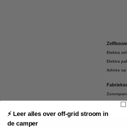
Zelfbou
Elektra z
Elektra p
Advies op
Fabrieks
Zonnepane
LiFePO4 u
⚡ Leer alles over off-grid stroom in
Veilig betalen
via je eigen bank
de camper