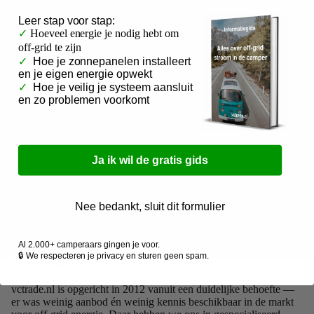
Leer
stap voor stap:
✓
Hoeveel energie je nodig hebt om
off-grid te zijn
OPGERICHT IN 2012
✓
Hoe je zonnepanelen installeert
Wij stellen jou in staat om
en je eigen energie opwekt
zelfvoorzienend te leven.
✓
Hoe je veilig je systeem aansluit
en zo problemen voorkomt
Off-grid energie voor camper, boot en caravan — advies op maat,
snelle levering en installatie door specialisten.
Ja ik wil de gratis gids
4000+
Bestellingen afgehandeld sinds 2012
Nee bedankt, sluit dit formulier
500+
Installaties uitgevoerd tot volle tevredenheid
4,9/5
Al 2.000+ camperaars gingen je voor.
Gemiddeld cijfer op +250 reviews
🔒 We respecteren je privacy en sturen geen spam.
Ons verhaal
Meer dan tien jaar specialist in off-grid energie.
vctrade.nl is opgericht in 2012 vanuit een duidelijke behoefte —
er was weinig aanbod én weinig kennis beschikbaar in de markt