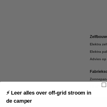
Zelfbou
Elektra z
Elektra p
Advies op
Fabrieks
Zonnepane
LiFePO4 u
⚡ Leer alles over off-grid stroom in
de camper
Veilig betalen
via je eigen bank