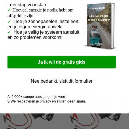
Acculaders
Leer
stap voor stap:
✓
Hoeveel energie je nodig hebt om
Victron Blue Smart acculaders voor
off-grid te zijn
camper, boot en caravan — AGM en
✓
Hoe je zonnepanelen installeert
en je eigen energie opwekt
lithium
✓
Hoe je veilig je systeem aansluit
en zo problemen voorkomt
De Victron Blue Smart IP65 acculaders laden je huishoudaccu op
via 230V walstroom — spatwaterdicht, met instelbare
laadprofielen voor AGM en lithium. Een meertraps
laadprogramma zorgt voor een volledige en correcte lading
Ja ik wil de gratis gids
zonder de accu te belasten — en via de VictronConnect app heb
je altijd inzicht in de laadstatus. Zo staat je accu er altijd goed
voor — of je nu thuis staat, op een camping of in de haven.
Nee bedankt, sluit dit formulier
Al 2.000+ camperaars gingen je voor.
🔒 We respecteren je privacy en sturen geen spam.