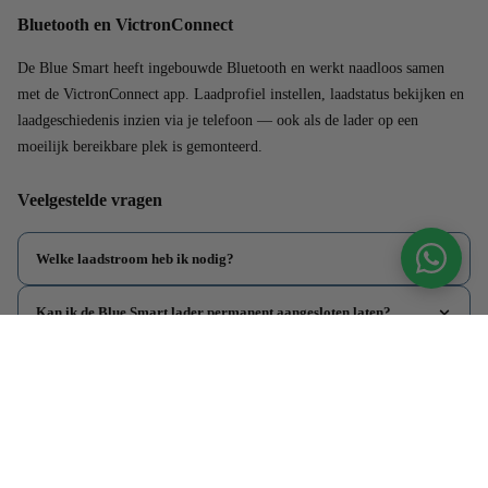
Bluetooth en VictronConnect
De Blue Smart heeft ingebouwde Bluetooth en werkt naadloos samen
met de VictronConnect app. Laadprofiel instellen, laadstatus bekijken en
laadgeschiedenis inzien via je telefoon — ook als de lader op een
moeilijk bereikbare plek is gemonteerd.
Veelgestelde vragen
Welke laadstroom heb ik nodig?
Kan ik de Blue Smart lader permanent aangesloten laten?
Wat is het verschil tussen een acculader en een
omvormer/acculader?
Wat is het verschil tussen een MPPT en een PWM laadregelaar?