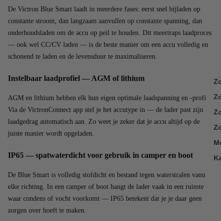
De Victron Blue Smart laadt in meerdere fases: eerst snel bijladen op
constante stroom, dan langzaam aanvullen op constante spanning, dan
onderhoudsladen om de accu op peil te houden. Dit meertraps laadproces
— ook wel CC/CV laden — is de beste manier om een accu volledig en
schonend te laden en de levensduur te maximaliseren.
Instelbaar laadprofiel — AGM of lithium
Z
Z
AGM en lithium hebben elk hun eigen optimale laadspanning en -profiel.
Via de VictronConnect app stel je het accutype in — de lader past zijn
Zo
laadgedrag automatisch aan. Zo weet je zeker dat je accu altijd op de
Zo
juiste manier wordt opgeladen.
M
IP65 — spatwaterdicht voor gebruik in camper en boot
K
De Blue Smart is volledig stofdicht en bestand tegen waterstralen vanuit
elke richting. In een camper of boot hangt de lader vaak in een ruimte
waar condens of vocht voorkomt — IP65 betekent dat je je daar geen
zorgen over hoeft te maken.