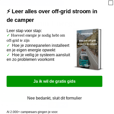
ACCULADERS VOOR VOERTUIGEN
⚡ Leer alles over off-grid stroom in
Acculader 12/25 Blue Smart
de camper
IP65 - Victron Energy
Prijs met korting
€233,95
Normale prijs
€249,95
Leer
stap voor stap:
Belastingen inbegrepen.
✓
Hoeveel energie je nodig hebt om
De Blue
Smart IP65 Lader
is een professionele acculader met
off-grid te zijn
ingebouwde Bluetooth-functionaliteit. Via de VictronConnect-app kun
✓
Hoe je zonnepanelen installeert
je de status en informatie van je acculader bekijken op je smartphone,
en je eigen energie opwekt
tablet of computer.
✓
Hoe je veilig je systeem aansluit
en zo problemen voorkomt
Robuust ontwerp
Herstel van diepontladen accu’s
Automatische stroomvoorzieningsfunctie
Lage stroommodus
Ja ik wil de gratis gids
Lithium accumodus
Op voorraad – 1-2 werkdagen levertijd
Aan winkelwagen toevoegen
Nee bedankt, sluit dit formulier
Al 2.000+ camperaars gingen je voor.