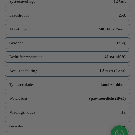
Systeemvoltage
12 Volt
Laadstroom
25A
Afmetingen
240x140x75mm
Gewicht
1,9kg
Bedrijfstemperatuur
-40 tot +60°C
Accu-aansluiting
1,5 meter kabel
Type acculader
Lood + lithium
Waterdicht
Spatwaterdicht (IP65)
Voedingsmodus
Ja
Garantie
5 jaar