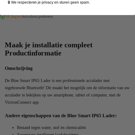
Snel in huis
& gratis verzending vanaf €75,-
🔒 We respecteren je privacy en sturen geen spam.
Veilig betalen
via je eigen bank
4.9/5
Klanten waarderen onze service
30 dagen
risicoloos proberen
Maak je installatie compleet
Productinformatie
Omschrijving
De Blue Smart IP65 Lader is een professionele acculader met
ingebouwde Bluetooth! Dit maakt het mogelijk om de informatie van uw
acculader te bekijken op uw smartphone, tablet of computer, met de
VictronConnect app
.
Andere eigenschappen van de Blue Smart IP65 Lader:
Bestand tegen water, stof en chemicaliën
Zevenstaps intelligent laadalgoritme