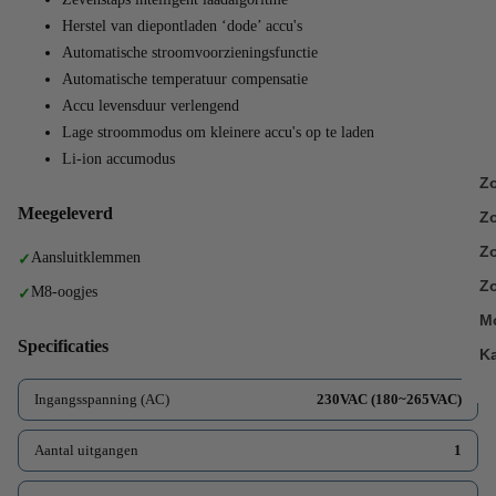
Herstel van diepontladen ‘dode’ accu's
Automatische stroomvoorzieningsfunctie
Automatische temperatuur compensatie
Accu levensduur verlengend
Lage stroommodus om kleinere accu's op te laden
Li-ion accumodus
Z
Meegeleverd
Z
Zo
Aansluitklemmen
Zo
M8-oogjes
M
Specificaties
K
Ingangsspanning (AC)
230VAC (180~265VAC)
Aantal uitgangen
1