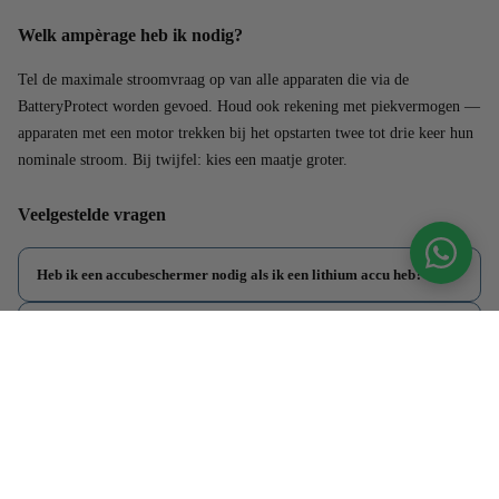
Welk ampèrage heb ik nodig?
Tel de maximale stroomvraag op van alle apparaten die via de
BatteryProtect worden gevoed. Houd ook rekening met piekvermogen —
apparaten met een motor trekken bij het opstarten twee tot drie keer hun
nominale stroom. Bij twijfel: kies een maatje groter.
Veelgestelde vragen
Heb ik een accubeschermer nodig als ik een lithium accu heb?
Op welke spanning schakelt de BatteryProtect uit?
Kan ik de BatteryProtect combineren met een accumonitor?
Wat is het verschil tussen de standaard en de Smart variant?