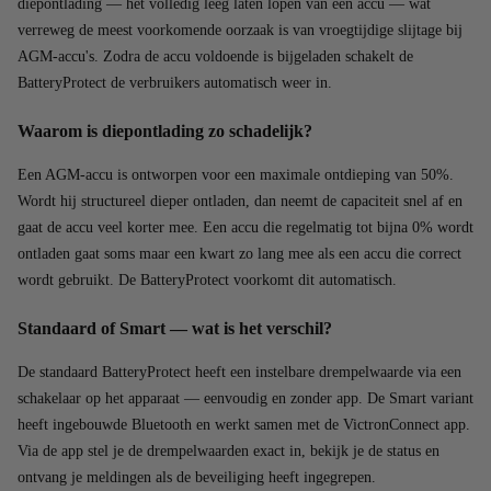
diepontlading — het volledig leeg laten lopen van een accu — wat
verreweg de meest voorkomende oorzaak is van vroegtijdige slijtage bij
AGM-accu's. Zodra de accu voldoende is bijgeladen schakelt de
BatteryProtect de verbruikers automatisch weer in.
Waarom is diepontlading zo schadelijk?
Een AGM-accu is ontworpen voor een maximale ontdieping van 50%.
Wordt hij structureel dieper ontladen, dan neemt de capaciteit snel af en
gaat de accu veel korter mee. Een accu die regelmatig tot bijna 0% wordt
ontladen gaat soms maar een kwart zo lang mee als een accu die correct
wordt gebruikt. De BatteryProtect voorkomt dit automatisch.
Standaard of Smart — wat is het verschil?
De standaard BatteryProtect heeft een instelbare drempelwaarde via een
schakelaar op het apparaat — eenvoudig en zonder app. De Smart variant
heeft ingebouwde Bluetooth en werkt samen met de VictronConnect app.
Via de app stel je de drempelwaarden exact in, bekijk je de status en
ontvang je meldingen als de beveiliging heeft ingegrepen.