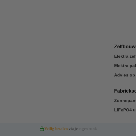
Zelfbou
Elektra z
Elektra p
Advies op
Fabrieks
Zonnepane
LiFePO4 u
Veilig betalen
via je eigen bank