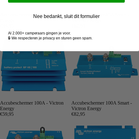
Accubeschermer 65A - Victron
Accubeschermer 65A Smart -
Nee bedankt, sluit dit formulier
Energy
Victron Energy
€39,95
€62,95
Al 2.000+ camperaars gingen je voor.
🔒 We respecteren je privacy en sturen geen spam.
Accubeschermer 100A - Victron
Accubeschermer 100A Smart -
Energy
Victron Energy
€59,95
€82,95