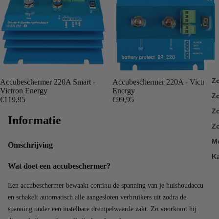
Z
Accubeschermer 220A Smart -
Accubeschermer 220A - Victron
Victron Energy
Energy
Z
€119,95
€99,95
Zo
Informatie
Zo
M
Omschrijving
K
Wat doet een accubeschermer?
Een accubeschermer bewaakt continu de spanning van je huishoudaccu
en schakelt automatisch alle aangesloten verbruikers uit zodra de
spanning onder een instelbare drempelwaarde zakt. Zo voorkomt hij