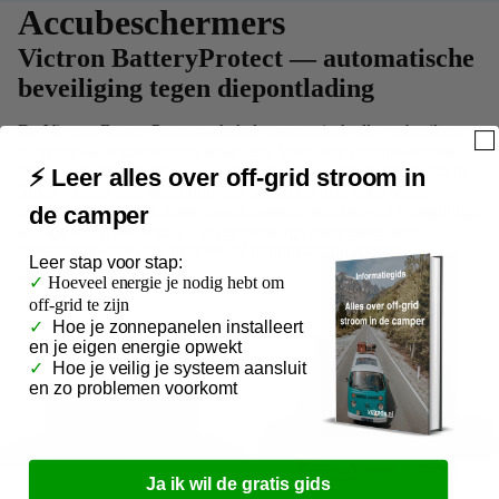
Accubeschermers
Victron BatteryProtect — automatische
beveiliging tegen diepontlading
De Victron BatteryProtect schakelt automatisch alle verbruikers
uit zodra de accuspanning onder een instelbare drempelwaarde
zakt — beschikbaar in 65A, 100A en 220A, elk als standaard of
⚡ Leer alles over off-grid stroom in
Smart variant met Bluetooth. Zo bescherm je je accu tegen
diepontlading — de meest voorkomende oorzaak van vroegtijdige
de camper
slijtage bij AGM-accu's. Een eenvoudige maar essentiële
beveiliging voor elke camper- of bootinstallatie zonder
Leer
stap voor stap:
ingebouwde BMS.
✓
Hoeveel energie je nodig hebt om
off-grid te zijn
✓
Hoe je zonnepanelen installeert
en je eigen energie opwekt
✓
Hoe je veilig je systeem aansluit
en zo problemen voorkomt
Ja ik wil de gratis gids