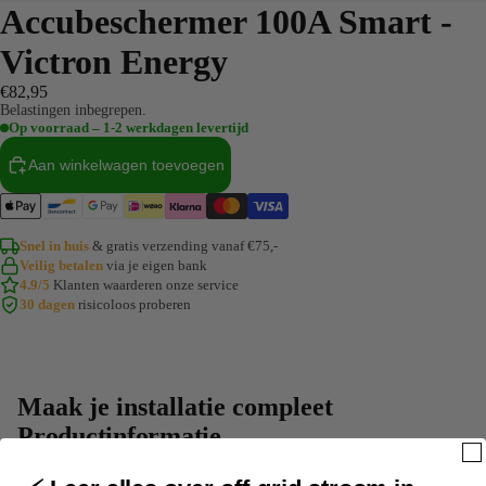
Accubeschermer 100A Smart -
Victron Energy
€82,95
Belastingen inbegrepen.
Op voorraad – 1-2 werkdagen levertijd
Aan winkelwagen toevoegen
Snel in huis
& gratis verzending vanaf €75,-
Veilig betalen
via je eigen bank
4.9/5
Klanten waarderen onze service
30 dagen
risicoloos proberen
Maak je installatie compleet
Productinformatie