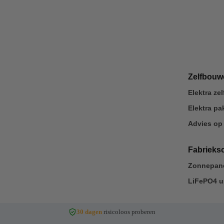
Zelfbou
Elektra z
Elektra p
Advies op
Fabrieks
Zonnepane
LiFePO4 u
30 dagen
risicoloos proberen