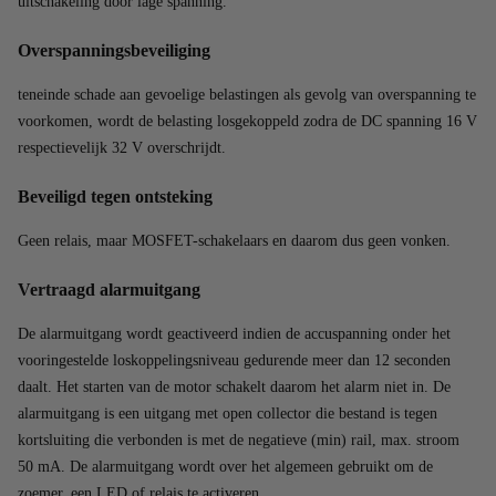
uitschakeling door lage spanning.
Overspanningsbeveiliging
teneinde schade aan gevoelige belastingen als gevolg van overspanning te
voorkomen, wordt de belasting losgekoppeld zodra de DC spanning 16 V
respectievelijk 32 V overschrijdt.
Beveiligd tegen ontsteking
Geen relais, maar MOSFET-schakelaars en daarom dus geen vonken.
Vertraagd alarmuitgang
De alarmuitgang wordt geactiveerd indien de accuspanning onder het
vooringestelde loskoppelingsniveau gedurende meer dan 12 seconden
daalt. Het starten van de motor schakelt daarom het alarm niet in. De
alarmuitgang is een uitgang met open collector die bestand is tegen
kortsluiting die verbonden is met de negatieve (min) rail, max. stroom
50 mA. De alarmuitgang wordt over het algemeen gebruikt om de
zoemer, een LED of relais te activeren.