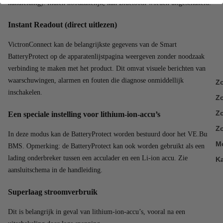
handleiding). Indien noodzakelijk, kan Bluetooth worden uitgeschakeld.
Instant Readout (direct uitlezen)
VictronConnect kan de belangrijkste gegevens van de Smart
BatteryProtect op de apparatenlijstpagina weergeven zonder noodzaak
verbinding te maken met het product. Dit omvat visuele berichten van
waarschuwingen, alarmen en fouten die diagnose onmiddellijk
Z
inschakelen.
Z
Zo
Een speciale instelling voor lithium-ion-accu’s
Zo
In deze modus kan de BatteryProtect worden bestuurd door het VE.Bus
M
BMS. Opmerking: de BatteryProtect kan ook worden gebruikt als een
lading onderbreker tussen een acculader en een Li-ion accu. Zie
K
aansluitschema in de handleiding.
Superlaag stroomverbruik
Dit is belangrijk in geval van lithium-ion-accu’s, vooral na een