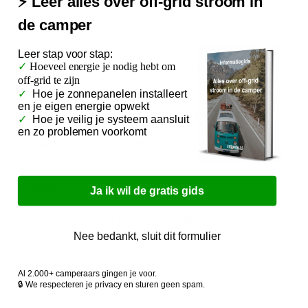
⚡ Leer alles over off-grid stroom in
Omschrijving
de camper
Beschermt de batterij tegen overmatige ontlading en het kan worden
gebruikt als een aan-/uitschakelaar systeem. De Smart BatteryProtect
Leer
stap voor stap:
ontkoppelt de accu van niet-essentiële belastingen alvorens de accu
✓
Hoeveel energie je nodig hebt om
off-grid te zijn
volledig is ontladen (waardoor de accu zou worden beschadigd) of
✓
Hoe je zonnepanelen installeert
voordat er onvoldoende vermogen over is om de motor te starten. De
en je eigen energie opwekt
in-/uitgang kan worden gebruikt als een aan-/uitschakelaar systeem.
✓
Hoe je veilig je systeem aansluit
en zo problemen voorkomt
Automatische detectie 12/24V/DC
De Smart BatteryProtect detecteert slechts één keer automatisch de
systeemspanning.
Ja ik wil de gratis gids
Bluetooth: eenvoudige programmering
Nee bedankt, sluit dit formulier
Bij het gebruik van Bluetooth voor het programmeren van de Smart
BatteryProtect kunnen alle vereiste niveaus voor in-/uitschakelen worden
Al 2.000+ camperaars gingen je voor.
ingesteld. Als alternatief, kan één van de negen voorgedefinieerde
🔒 We respecteren je privacy en sturen geen spam.
in-/uitschakelniveaus worden ingesteld met de programmeerpin (zie