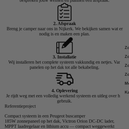
bespreken jouw wensen en plannen een afspraak.
2. Afspraak
Breng je camper naar ons in Nijkerk. We bekijken samen wat er
nodig is en maken een plan.
Z
Z
3. Installatie
Wij installeren het complete systeem vakkundig en netjes. Van
Zo
panelen op het dak tot alle bekabeling.
Zo
M
4. Oplevering
K
Je rijdt weg met een volledig werkend systeem en uitleg over het
gebruik.
Referentieproject
Compact systeem in een Peugeot buscamper
185W zonnepaneel op het dak, Victron Orion DC-DC lader,
MPPT laadregelaar en lithium accu — compact weggewerkt