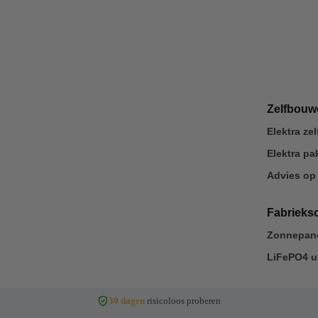
Zelfbou
Elektra z
Elektra p
Advies op
Fabrieks
Zonnepane
LiFePO4 u
30 dagen
risicoloos proberen