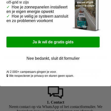
off-grid te zijn
Wij installeren het complete systeem in
✓
Hoe je zonnepanelen installeert
jouw camper.
en je eigen energie opwekt
Breng je camper naar ons in Nijkerk — van
✓
Hoe je veilig je systeem aansluit
zonnepanelen op het dak tot complete bekabeling.
en zo problemen voorkomt
Plan een installatie →
Wat wij installeren
Zonnepanelen
Ja ik wil de gratis gids
Montage van zonnepanelen op het dak — van enkelvoudige
panelen tot complete sets. Inclusief bekabeling en laadregelaar.
Accu & elektronica
Installatie van lithium of AGM accu's, omvormers, DC-DC laders
Nee bedankt, sluit dit formulier
en complete accukasten op maat.
Complete installatie
Van ontwerp tot oplevering — wij verzorgen het complete
Al 2.000+ camperaars gingen je voor.
elektrische systeem inclusief alle bekabeling en montage.
🔒 We respecteren je privacy en sturen geen spam.
Hoe het werkt
1. Contact
Neem contact op via WhatsApp of het contactformulier. We