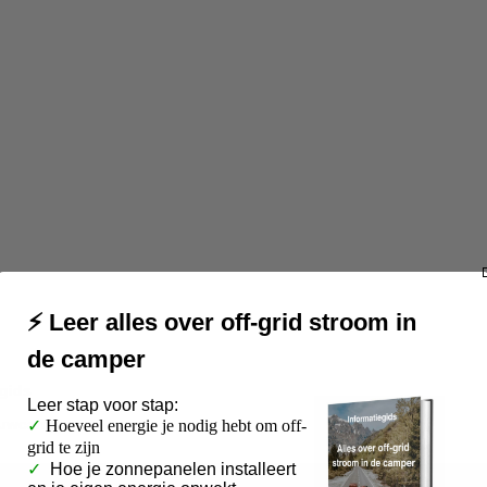
⚡ Leer alles over off-grid stroom in
de camper
gids
Leer
stap voor stap:
bouwcamper
✓
Hoeveel energie je nodig hebt om off-
grid te zijn
✓
Hoe je zonnepanelen installeert
vanaf €75,-
Veilig betalen
via je eigen bank
4.9/5
Klanten waarderen onze ser