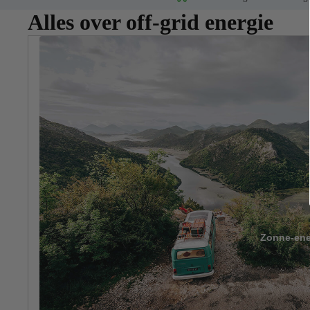
Alles over off-grid energie
Fabriekscamper
Zonnepaneelset camper 
LiFePO4 upgrade kit ca
Zonne-ene