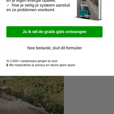
en je eigen energie opwekt
✓
Hoe je veilig je systeem aansluit
en zo problemen voorkomt
inclusief montage
Hoeveel zonnepanelen heb ik 
mper
11 maart 2026
Hoeveel zonnepanelen heb ik n
Ja ik wil de gratis gids ontvangen
energie voor campers Leestijd:
uitgestippeld — en één vraag bli
Meer informatie...
Nee bedankt, sluit dit formulier
Al 2.000+ camperaars gingen je voor.
🔒 We respecteren je privacy en sturen geen spam.
rgie