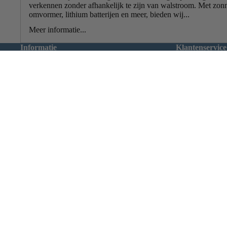
verkennen zonder afhankelijk te zijn van walstroom. Met zon
Kabel & connec
omvormer, lithium batterijen en meer, bieden wij...
Meer informatie...
Informatie
Klantenservice
Accu'
© 2026
vctrade.nl