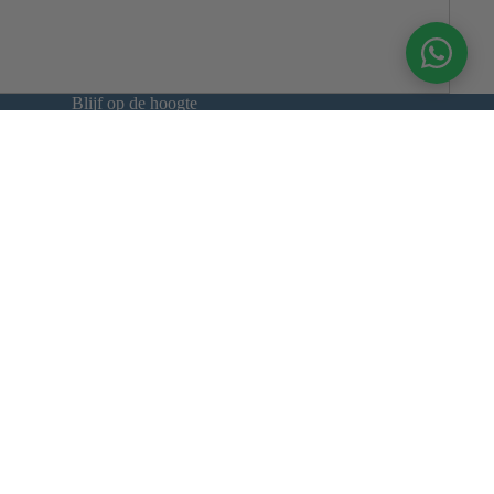
Blijf op de hoogte
Meld je aan voor onze nieuwsbrief. Geen spam,
beloofd.
E-mail
Betaalmethoden
Terugbetalingsbeleid
Privacybeleid
Algemene voorwaarden
Wettelijke kennisgeving
Contactgegevens
Voorwaarden en beleid