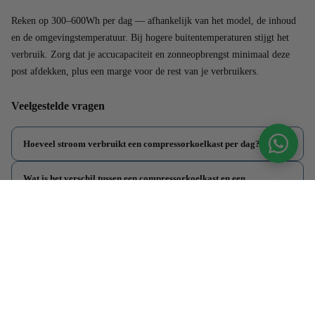
Reken op 300–600Wh per dag — afhankelijk van het model, de inhoud
en de omgevingstemperatuur. Bij hogere buitentemperaturen stijgt het
verbruik. Zorg dat je accucapaciteit en zonneopbrengst minimaal deze
post afdekken, plus een marge voor de rest van je verbruikers.
Veelgestelde vragen
Hoeveel stroom verbruikt een compressorkoelkast per dag?
Wat is het verschil tussen een compressorkoelkast en een
thermoelektrische koelbox?
Kan ik een 12V koelkast aansluiten op mijn bestaande installatie?
Welke accucapaciteit heb ik nodig voor een koelkast?
Informatie