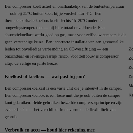
Een compressor koelt actief en onafhankelijk van de buitentemperatuur
— ook bij 35°C buiten koelt hij je voedsel naar 4°C. Een
thermoelektrische koelbox koelt slechts 15–20°C onder de
omgevingstemperatuur — bij hitte totaal onvoldoende. Een
absorptiekoelkast werkt goed op gas, maar voor zelfbouw campers is dit
geen verstandige keuze. Een incorrecte installatie van een gastoestel kan
Z
leiden tot onvolledige verbranding en CO-vergiftiging — een
onzichtbaar en levensgevaarlijk risico. Voor zelfbouw is compressor
Z
altijd de veilige en juiste keuze.
Zo
Koelkast of koelbox — wat past bij jou?
Zo
M
Een compressorkoelkast is een vaste unit die je inbouwt in de camper.
K
Een compressorkoelbox is een losse unit die je ook buiten de camper
kunt gebruiken. Beide gebruiken hetzelfde compressorprincipe en zijn
even efficiënt — het verschil zit in de vorm en de flexibiliteit van
gebruik.
Verbruik en accu — houd hier rekening mee