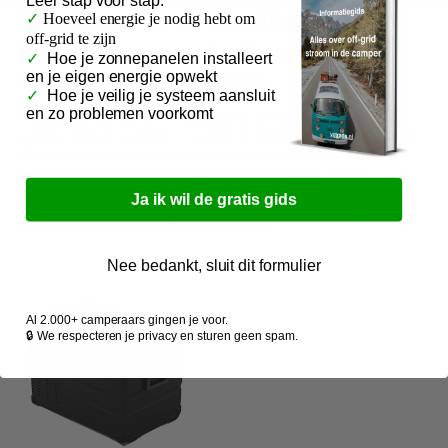
Koelkasten & koelboxen
✓
Hoeveel energie je nodig hebt om
off-grid te zijn
12V koelkasten en koelboxen voor
✓
Hoe je zonnepanelen installeert
camper, boot en caravan
en je eigen energie opwekt
✓
Hoe je veilig je systeem aansluit
en zo problemen voorkomt
Compressorkoelkasten en koelboxen op 12V voor gebruik in
camper, boot en caravan — zuinig in verbruik, stil in gebruik en
effectief ook bij hoge buitentemperaturen. Een
compressorkoelkast koelt actief en onafhankelijk van de
buitentemperatuur — ook bij 35°C buiten houd je je eten en
Ja ik wil de gratis gids
drinken koel zonder dat je accu er snel leeg van loopt. De basis
van elke comfortabele off-grid installatie.
Nee bedankt, sluit dit formulier
Al 2.000+ camperaars gingen je voor.
🔒 We respecteren je privacy en sturen geen spam.