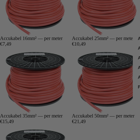
Accukabel 16mm² — per meter
Accukabel 25mm² — per meter
€7,49
€10,49
P
Accukabel 35mm² — per meter
Accukabel 50mm² — per meter
€15,49
€21,49