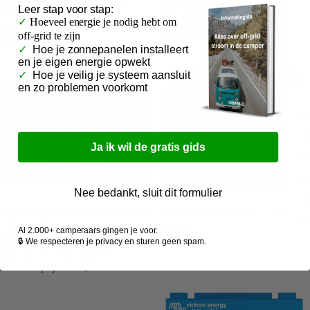
Accu 150Ah LiFePO4 Polen
Superpack - Victron Energy
Leer
stap voor stap:
Ultimatron
Prijs met korting
€447,95
✓
Hoeveel energie je nodig hebt om
4.9 (8 reviews)
Normale prijs
€479,95
off-grid te zijn
€799,00
✓
Hoe je zonnepanelen installeert
en je eigen energie opwekt
✓
Hoe je veilig je systeem aansluit
en zo problemen voorkomt
Z
Z
Ja ik wil de gratis gids
Zo
Zo
Nee bedankt, sluit dit formulier
M
Aanbieding
Accu 90Ah AGM M6 Deep cycle
Accubeschermer 100A - Victron
K
- Victron Energy
Energy
Al 2.000+ camperaars gingen je voor.
€59,95
5.0 (1 review)
🔒 We respecteren je privacy en sturen geen spam.
Prijs met korting
€259,00
Normale prijs
€289,00