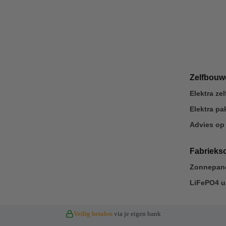
Zelfbou
Elektra z
Elektra p
Advies op
Fabrieks
Zonnepane
LiFePO4 u
Veilig betalen
via je eigen bank