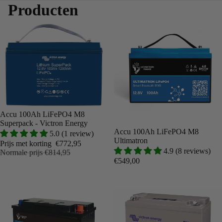
Producten
Aanbieding
Accu 100Ah LiFePO4 M8
Superpack - Victron Energy
Accu 100Ah LiFePO4 M8
5.0 (1 review)
Ultimatron
Prijs met korting
€772,95
4.9 (8 reviews)
Normale prijs
€814,95
€549,00