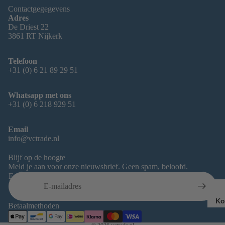
Contactgegegevens
Adres
De Driest 22
3861 RT Nijkerk
Telefoon
+31 (0) 6 21 89 29 51
Whatsapp met ons
+31 (0) 6 218 929 51
Email
info@vctrade.nl
Blijf op de hoogte
Terugbetalingsbeleid
Meld je aan voor onze nieuwsbrief. Geen spam, beloofd.
Privacybeleid
E-mail
Algemene voorwaarden
Wettelijke kennisgeving
Ko
Betaalmethoden
Contactgegevens
Ai