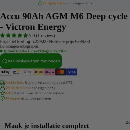
Veilig betalen
via je eigen bank
Elektra z
Elektra p
Accu 90Ah AGM M6 Deep cycle
Advies op
- Victron Energy
5.0 (1 review)
Fabrieks
Prijs met korting
€259,00
Normale prijs
€289,00
Zonnepane
Belastingen inbegrepen.
Op voorraad – 1-2 werkdagen levertijd
LiFePO4 u
Aan winkelwagen toevoegen
Snel in huis
& gratis verzending vanaf €75,-
Veilig betalen
via je eigen bank
4.9/5
Klanten waarderen onze service
30 dagen
risicoloos proberen
Z
Maak je installatie compleet