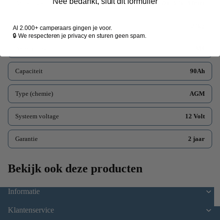
Nee bedankt, sluit dit formulier
Afmetingen
350x167x183mm
Gewicht
27kg
Al 2.000+ camperaars gingen je voor.
🔒 We respecteren je privacy en sturen geen spam.
Aansluiting
M8
P
Capaciteit
90Ah
Type (chemie)
AGM
Systeem voltage
12 Volt
Garantie
2 jaar
Bekijk ook deze producten
Informatie
Klantenservice