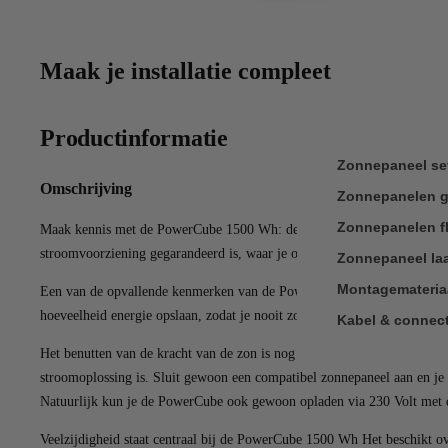
Maak je installatie compleet
Productinformatie
Zonnepaneel se
Omschrijving
Zonnepanelen g
Zonnepanelen fl
Maak kennis met de PowerCube 1500 Wh: de ultieme draagbare energieopl
stroomvoorziening gegarandeerd is, waar je ook bent. Met zijn state-o
Zonnepaneel la
Montagemateria
Een van de opvallende kenmerken van de PowerCube 1500 Wh is zijn uitz
hoeveelheid energie opslaan, zodat je nooit zonder stroom komt te zitte
Kabel & connec
Het benutten van de kracht van de zon is nog nooit zo eenvoudig gew
stroomoplossing is. Sluit gewoon een compatibel zonnepaneel aan en je k
Natuurlijk kun je de PowerCube ook gewoon opladen via 230 Volt met 
Veelzijdigheid staat centraal bij de PowerCube 1500 Wh Het beschikt ov