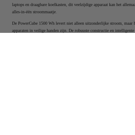
laptops en draagbare koelkasten, dit veelzijdige apparaat kan het all
alles-in-één stroommaatje.
De PowerCube 1500 Wh levert niet alleen uitzonderlijke stroom, maar he
apparaten in veilige handen zijn. De robuuste constructie en intellig
Of je nu een buitenliefhebber bent, een digitale nomade of iemand die 
gemak van draagbare stroom als nooit tevoren. Laat stroomstoringen of
Meegeleverd
Powercube 1500Wh
Accu'