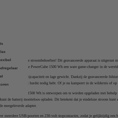
ts
las
exibel
ossing voor al je stroombehoeften! Dit geavanceerde apparaat is uitgerust me
f-the-art functies is de PowerCube 1500 Wh een ware game-changer in de werel
adregelaar
al
onderlijke batterijcapaciteit en lage gewicht. Dankzij de geavanceerde lithiu
n wanneer je het het hardst nodig hebt. Of je nu kampeert in de wildernis of op
toren
eest! De PowerCube 1500 Wh is ontworpen om te worden opgeladen met behulp v
unt de batterij moeiteloos opladen. Dit betekent dat je eindeloze stroom kunt e
de meegeleverde adapter.
er meerdere USB-poorten en 230-volt stopcontacten, zodat je gelijktijdig een b