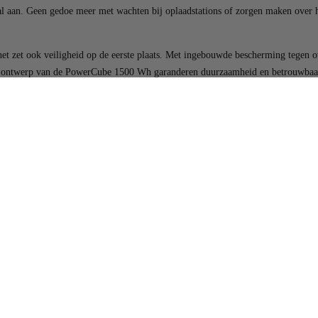
emaal aan. Geen gedoe meer met wachten bij oplaadstations of zorgen maken o
t zet ook veiligheid op de eerste plaats. Met ingebouwde bescherming tegen ove
ente ontwerp van de PowerCube 1500 Wh garanderen duurzaamheid en betrouwbaa
waarde hecht aan voorbereid zijn op elke situatie, de PowerCube 1500 Wh is de 
 afgelegen locaties je productiviteit of avontuur niet beperken. Omarm de kr
€1.279,00
Aan winkelwagen 
230V/AC laadsnoer
Klantbeoordelingen
Wees de eerste om een review te schrijven
s