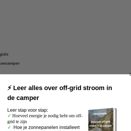
gids
bouwcamper
⚡ Leer alles over off-grid stroom in
de camper
inclusief montage
mper
Leer
stap voor stap:
✓
Hoeveel energie je nodig hebt om off-
grid te zijn
vanaf €75,-
Veilig betalen
via je eigen bank
4.9/5
Klanten waarderen onze ser
✓
Hoe je zonnepanelen installeert