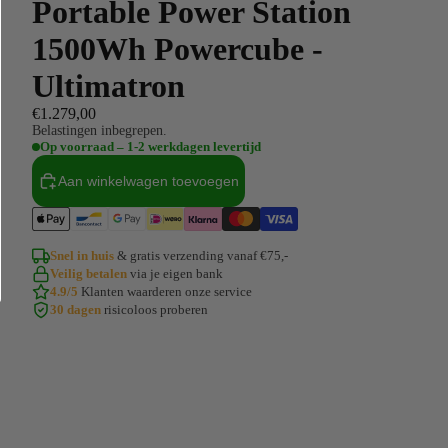
Portable Power Station
1500Wh Powercube -
Ultimatron
€1.279,00
Belastingen inbegrepen.
Op voorraad – 1-2 werkdagen levertijd
Aan winkelwagen toevoegen
Snel in huis
& gratis verzending vanaf €75,-
Veilig betalen
via je eigen bank
4.9/5
Klanten waarderen onze service
30 dagen
risicoloos proberen