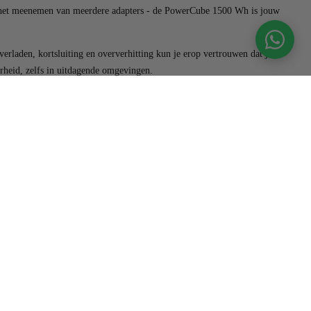
ver het meenemen van meerdere adapters - de PowerCube 1500 Wh is jouw
rladen, kortsluiting en oververhitting kun je erop vertrouwen dat je
rheid, zelfs in uitdagende omgevingen.
perfecte metgezel voor al je stroombehoeften. Ervaar de vrijheid en het
acht van de toekomst met de Powercube 1500 Wh.
toevoegen