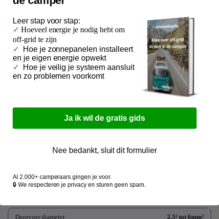
de camper
Z
Omschrijving
Zo
Leer
stap voor stap:
✓
Hoeveel energie je nodig hebt om
Zo
Met deze dakdoorvoer gemaakt van ABS kunststof kun je eenvoudig
off-grid te zijn
kabels naar binnen in je camper, boot of caravan brengen. ABS kunststof
M
✓
Hoe je zonnepanelen installeert
is geschikt voor langdurige blootstelling aan temperatuur en UV
en je eigen energie opwekt
K
✓
Hoe je veilig je systeem aansluit
(zonlicht). Wij raden aan om bij montage gebruik te maken van Sikaflex
en zo problemen voorkomt
554 montagekit.
Specificaties
Ja ik wil de gratis gids
Gewicht
0,1Kg
Kleur
Wit
Nee bedankt, sluit dit formulier
Materiaal
ABS
Al 2.000+ camperaars gingen je voor.
🔒 We respecteren je privacy en sturen geen spam.
Aantal
1 stuks
Doorvoer diameter
2,5² tot 6mm²