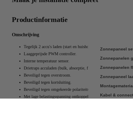
Productinformatie
Omschrijving
Tegelijk 2 accu's laden (start en huishoud).
Zonnepaneel se
Laaggeprijsde PWM controller.
Zonnepanelen g
Interne temperatuur sensor.
Zonnepanelen fl
Drietraps acculaden (bulk, absorptie, float).
Beveiligd tegen overstroom.
Zonnepaneel la
Beveiligd tegen kortsluiting.
Montagemateria
Beveiligd tegen omgekeerde polariteitsverbinding van de zonnep
Kabel & connec
Met lage belastingsspanning ontkoppel-output.
Automatische herkenning van de accuspanning 12/24V
Specificaties
Systeemvoltage
12/24 Volt
Nominale laadstr