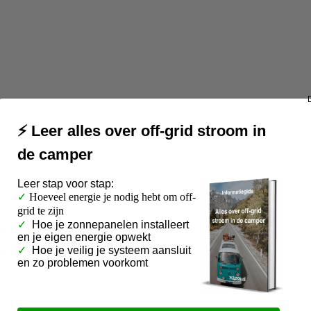
⚡ Leer alles over off-grid stroom in
gids
bouwcamper
de camper
Leer
stap voor stap:
✓
Hoeveel energie je nodig hebt om off-
grid te zijn
✓
Hoe je zonnepanelen installeert
inclusief montage
en je eigen energie opwekt
✓
Hoe je veilig je systeem aansluit
mper
en zo problemen voorkomt
vanaf €75,-
Veilig betalen
via je eigen bank
4.9/5
Klanten waarderen onze ser