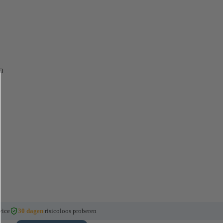
vice
30 dagen
risicoloos proberen