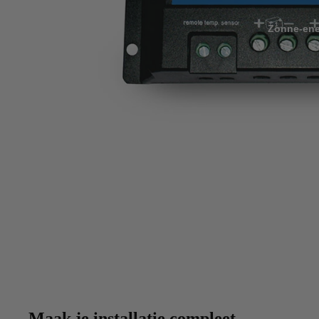
Zonne-ene
Maak je installatie compleet