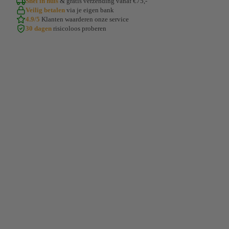
Snel in huis
& gratis verzending vanaf €75,-
Veilig betalen
via je eigen bank
4.9/5
Klanten waarderen onze service
30 dagen
risicoloos proberen