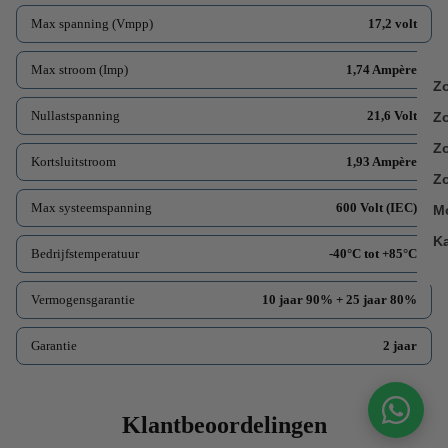
Max spanning (Vmpp)
17,2 volt
Max stroom (Imp)
1,74 Ampère
Z
Nullastspanning
21,6 Volt
Z
Zo
Kortsluitstroom
1,93 Ampère
Zo
Max systeemspanning
600 Volt (IEC)
M
K
Bedrijfstemperatuur
-40°C tot +85°C
Vermogensgarantie
10 jaar 90% + 25 jaar 80%
Garantie
2 jaar
Klantbeoordelingen