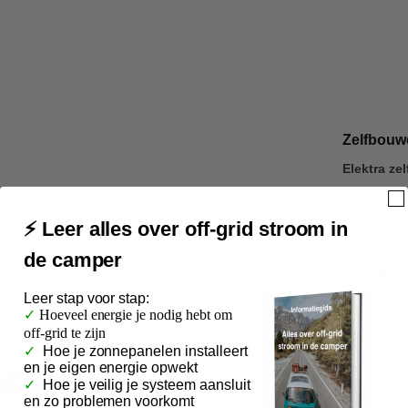
Zelfbou
Elektra z
Elektra p
⚡ Leer alles over off-grid stroom in
Advies op
de camper
Fabrieks
Leer
stap voor stap:
Zonnepane
✓
Hoeveel energie je nodig hebt om
LiFePO4 u
off-grid te zijn
30 dagen
risicoloos proberen
✓
Hoe je zonnepanelen installeert
en je eigen energie opwekt
✓
Hoe je veilig je systeem aansluit
ZONNEPANELEN
en zo problemen voorkomt