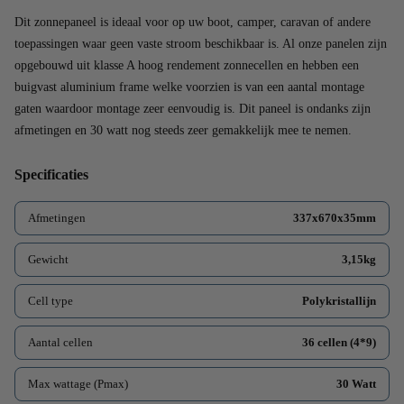
Dit zonnepaneel is ideaal voor op uw boot, camper, caravan of andere
toepassingen waar geen vaste stroom beschikbaar is. Al onze panelen zijn
opgebouwd uit klasse A hoog rendement zonnecellen en hebben een
buigvast aluminium frame welke voorzien is van een aantal montage
gaten waardoor montage zeer eenvoudig is. Dit paneel is ondanks zijn
afmetingen en 30 watt nog steeds zeer gemakkelijk mee te nemen.
Specificaties
Afmetingen
337x670x35mm
Gewicht
3,15kg
Cell type
Polykristallijn
Aantal cellen
36 cellen (4*9)
Max wattage (Pmax)
30 Watt