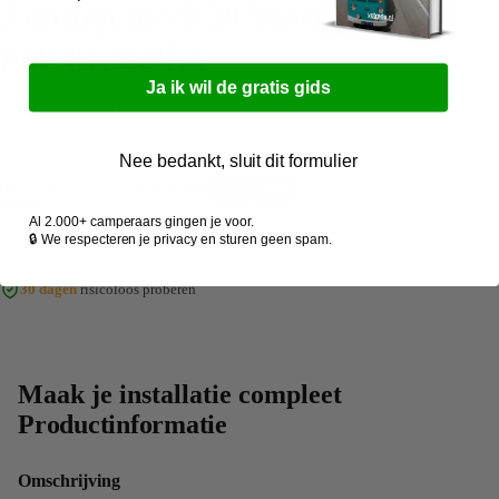
Zonnepaneel 30 Watt piek
polykristalijn
Ja ik wil de gratis gids
€49,95
Belastingen inbegrepen.
Aan winkelwagen toevoegen
Nee bedankt, sluit dit formulier
Al 2.000+ camperaars gingen je voor.
Snel in huis
& gratis verzending vanaf €75,-
🔒 We respecteren je privacy en sturen geen spam.
Veilig betalen
via je eigen bank
4.9/5
Klanten waarderen onze service
30 dagen
risicoloos proberen
Maak je installatie compleet
Productinformatie
Omschrijving