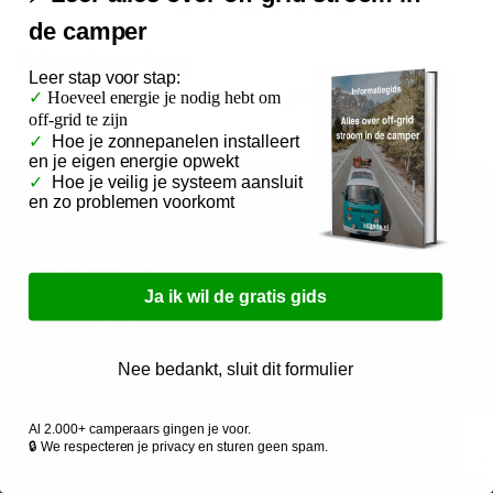
4.9/5
Klanten waarderen onze service
Elektra z
de camper
Elektra p
Monitoring
Leer
stap voor stap:
Advies op
Geen producten gevonden.
✓
Hoeveel energie je nodig hebt om
off-grid te zijn
Probeer minder filters te gebruiken of
wis alle filters
.
Fabrieks
✓
Hoe je zonnepanelen installeert
en je eigen energie opwekt
Informatie
Zonnepane
✓
Hoe je veilig je systeem aansluit
en zo problemen voorkomt
LiFePO4 u
Klantenservice
Contactgegegevens
Adres
Ja ik wil de gratis gids
De Driest 22
3861 RT Nijkerk
Nee bedankt, sluit dit formulier
Telefoon
+31 (0) 6 21 89 29 51
Al 2.000+ camperaars gingen je voor.
Whatsapp met ons
🔒 We respecteren je privacy en sturen geen spam.
Z
+31 (0) 6 218 929 51